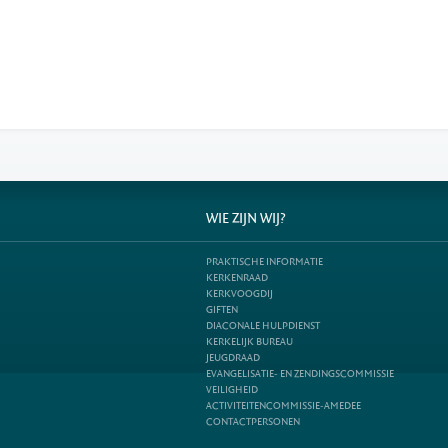
WIE ZIJN WIJ?
PRAKTISCHE INFORMATIE
KERKENRAAD
KERKVOOGDIJ
GIFTEN
DIACONALE HULPDIENST
KERKELIJK BUREAU
JEUGDRAAD
EVANGELISATIE- EN ZENDINGSCOMMISSIE
VEILIGHEID
ACTIVITEITENCOMMISSIE-AMEDEE
CONTACTPERSONEN