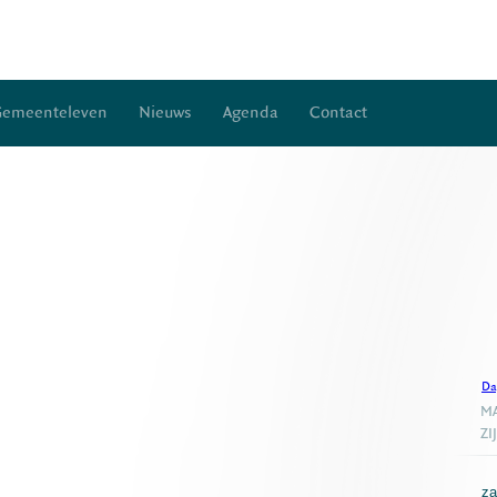
Gemeenteleven
Nieuws
Agenda
Contact
Da
MA
ZI
za