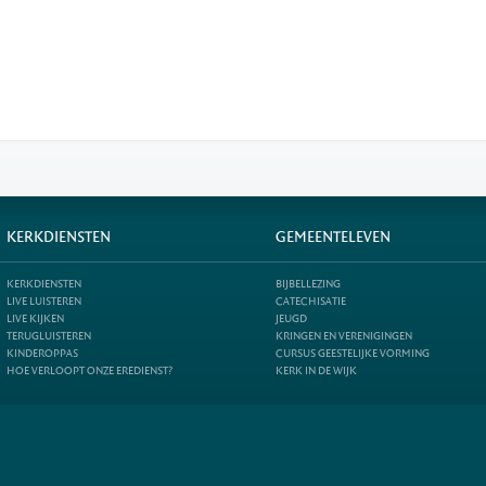
KERKDIENSTEN
GEMEENTELEVEN
KERKDIENSTEN
BIJBELLEZING
LIVE LUISTEREN
CATECHISATIE
LIVE KIJKEN
JEUGD
TERUGLUISTEREN
KRINGEN EN VERENIGINGEN
KINDEROPPAS
CURSUS GEESTELIJKE VORMING
HOE VERLOOPT ONZE EREDIENST?
KERK IN DE WIJK