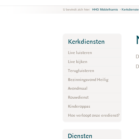
U bevindt zich hier:
HHG Middelharnis
›
Kerkdienste
Kerkdiensten
Live luisteren
D
Live kijken
D
Terugluisteren
Bezinningavond Heilig
Avondmaal
Rouwdienst
Kinderoppas
Hoe verloopt onze eredienst?
Diensten