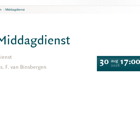
n
›
Middagdienst
Middagdienst
ienst
30
17:0
aug
2026
s. F. van Binsbergen