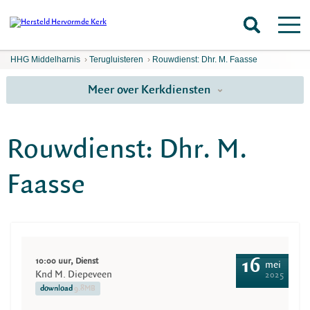
HHG Middelharnis
›
Terugluisteren
›
Rouwdienst: Dhr. M. Faasse
Meer over Kerkdiensten
Rouwdienst: Dhr. M.
Faasse
10:00 uur, Dienst
16
mei
Knd M. Diepeveen
2025
download
9.8MB