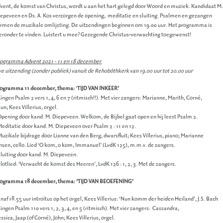
vent, de komst van Christus, wordt u aan het hart gelegd door Woord en muziek. Kandidaat M.
epeveen en Ds. A. Kos verzorgen de opening, meditatie en sluiting. Psalmen en gezangen
rmen de muzikale omlijsting. De uitzendingen beginnen om 19.00 uur. Het programma is
eronder te vinden. Luistert u mee? Gezegende Christus-verwachting toegewenst!
ogramma Advent 2021 - 11 en 18 december
ve uitzending (zonder publiek) vanuit de Rehobôthkerk van 19.00 uur tot 20.00 uur
rogramma 11 december, thema:
‘
TIJD VAN INKEER’
Zingen Psalm 2 vers 1, 4, 6 en 7 (ritmisch!!). Met vier zangers: Marianne, Marith, Corné,
un; Kees Villerius, orgel.
Opening door kand. M. Diepeveen. Welkom, de Bijbel gaat open en hij leest Psalm 2.
Meditatie door kand. M. Diepeveen over Psalm 2 : 11 en 12.
Muzikale bijdrage door Lianne van den Berg, dwarsfluit; Kees Villerius, piano; Marianne
nsen, cello. Lied ‘O kom, o kom, Immanuel’ (LvdK 125), m.m.v. de zangers.
Sluiting door kand. M. Diepeveen.
Slotlied: ‘Verwacht de komst des Heeren’, LvdK 126 : 1, 2, 3. Met de zangers.
ogramma 18 december, thema: ‘TIJD VAN BEOEFENING’
naf 18.55 uur introïtus op het orgel, Kees Villerius: ‘Nun komm der heiden Heiland’, J.S. Bach
Zingen Psalm 110 vers 1, 2, 3, 4, en 5 (ritmisch). Met vier zangers: Cassandra,
ssica, Jaap (of Corné), John; Kees Villerius, orgel.