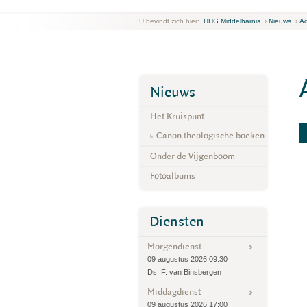
U bevindt zich hier:
HHG Middelharnis
›
Nieuws
›
Ad
Nieuws
Het Kruispunt
Canon theologische boeken
Onder de Vijgenboom
Fotoalbums
Diensten
Morgendienst
09 augustus 2026 09:30
Ds. F. van Binsbergen
Middagdienst
09 augustus 2026 17:00