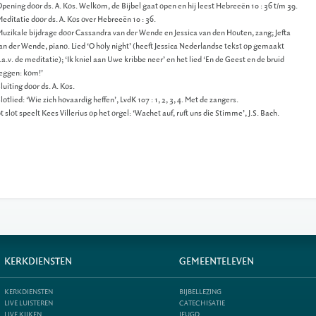
Opening door ds. A. Kos. Welkom, de Bijbel gaat open en hij leest Hebreeën 10 : 36 t/m 39.
Meditatie door ds. A. Kos over Hebreeën 10 : 36.
Muzikale bijdrage door Cassandra van der Wende en Jessica van den Houten, zang; Jefta
n der Wende, piano. Lied ‘O holy night’ (heeft Jessica Nederlandse tekst op gemaakt
a.v. de meditatie); ‘Ik kniel aan Uwe kribbe neer’ en het lied ‘En de Geest en de bruid
eggen: kom!’
Sluiting door ds. A. Kos.
Slotlied: ‘Wie zich hovaardig heffen’, LvdK 107 : 1, 2, 3, 4. Met de zangers.
t slot speelt Kees Villerius op het orgel: ‘Wachet auf, ruft uns die Stimme’, J.S. Bach.
KERKDIENSTEN
GEMEENTELEVEN
KERKDIENSTEN
BIJBELLEZING
LIVE LUISTEREN
CATECHISATIE
LIVE KIJKEN
JEUGD