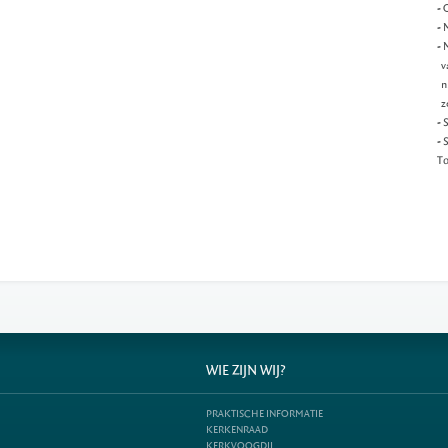
- 
- 
- 
va
n.
z
- 
- 
To
WIE ZIJN WIJ?
PRAKTISCHE INFORMATIE
KERKENRAAD
KERKVOOGDIJ