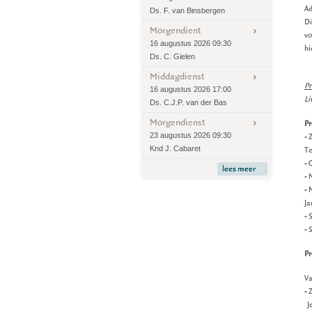
Ad
Ds. F. van Binsbergen
Di
Morgendient
vo
16 augustus 2026 09:30
hi
Ds. C. Gielen
Middagdienst
Pr
16 augustus 2026 17:00
Li
Ds. C.J.P. van der Bas
Morgendienst
P
23 augustus 2026 09:30
- 
Knd J. Cabaret
Te
- 
lees meer
- 
- 
Ja
- 
- 
Pr
Va
- 
Je