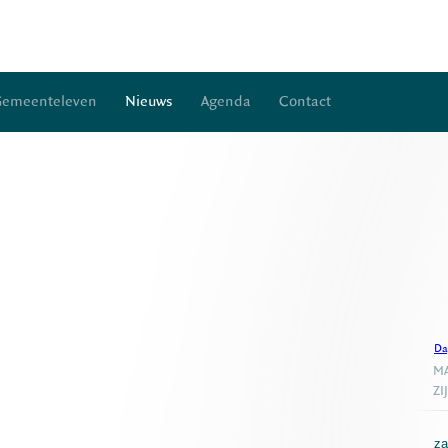
Gemeenteleven
Nieuws
Agenda
Contact
Da
MA
ZI
za