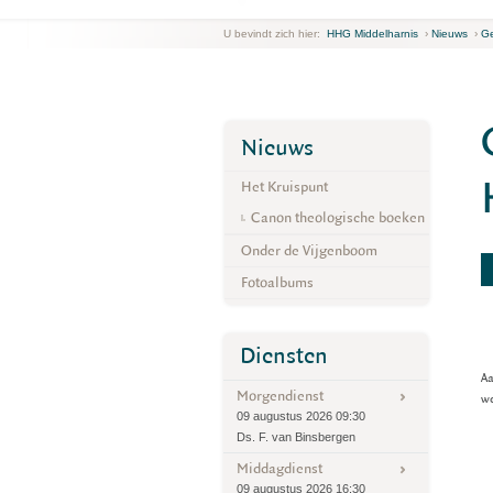
U bevindt zich hier:
HHG Middelharnis
›
Nieuws
›
Ge
Nieuws
Het Kruispunt
Canon theologische boeken
Onder de Vijgenboom
Fotoalbums
Diensten
Aa
Morgendienst
we
09 augustus 2026 09:30
Ds. F. van Binsbergen
Middagdienst
09 augustus 2026 16:30