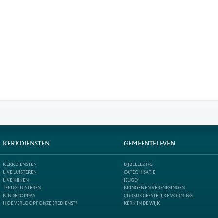
KERKDIENSTEN
GEMEENTELEVEN
KERKDIENSTEN
BIJBELLEZING
LIVE LUISTEREN
CATECHISATIE
LIVE KIJKEN
JEUGD
TERUGLUISTEREN
KRINGEN EN VERENIGINGEN
KINDEROPPAS
CURSUS GEESTELIJKE VORMING
HOE VERLOOPT ONZE EREDIENST?
KERK IN DE WIJK