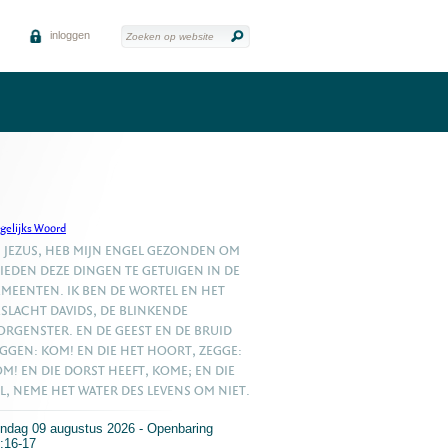
inloggen
gelijks Woord
, JEZUS, HEB MIJN ENGEL GEZONDEN OM
IEDEN DEZE DINGEN TE GETUIGEN IN DE
MEENTEN. IK BEN DE WORTEL EN HET
SLACHT DAVIDS, DE BLINKENDE
RGENSTER. EN DE GEEST EN DE BRUID
GGEN: KOM! EN DIE HET HOORT, ZEGGE:
M! EN DIE DORST HEEFT, KOME; EN DIE
L, NEME HET WATER DES LEVENS OM NIET.
ndag 09 augustus 2026 - Openbaring
:16-17