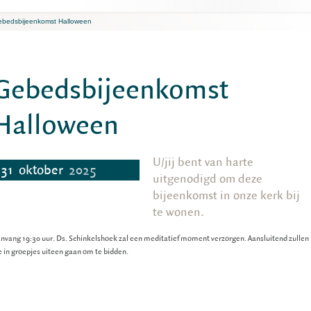
bedsbijeenkomst Halloween
Gebedsbijeenkomst
Halloween
U/jij bent van harte
31
oktober
2025
uitgenodigd om deze
bijeenkomst in onze kerk bij
te wonen.
nvang 19:30 uur. Ds. Schinkelshoek zal een meditatief moment verzorgen. Aansluitend zullen
 in groepjes uiteen gaan om te bidden.