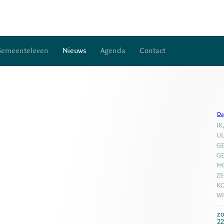
Gemeenteleven
Nieuws
Agenda
Contact
Da
IK
UL
GE
GE
MO
ZE
KO
WI
zo
22