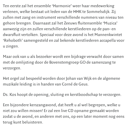
Ten eerste zal het ensemble ‘Harmonie’ weer haar medewerking
verlenen, welke bestaat uit leden van de HHK te Sommelsdijk. Zij
zullen met zang en instrument verschillende nummers van niveau ten
gehore brengen. Daarnaast zal het Zeeuws fluitensemble ‘Muzica’
aanwezig zijn en zullen verschillende kerstliederen op de pan- en
dwarsfluit vertolken. Speciaal voor deze avond is het Mannenkwintet
‘Rehoboth’ samengesteld en zal bekende kerstliederen accapella voor
u zingen.
Maar ook van u als bezoeker wordt een bijdrage verwacht door samen
met de omlijsting door de Bovenstemgroep GO de samenzang te
verzorgen.
Het orgel zal bespeeld worden door Johan van Wijk en de algemene
muzikale leiding is in handen van Corné de Geus.
Ds. Kos hoopt de opening, sluiting en kerstboodschap te verzorgen.
Een bijzondere kerszangavond, dat heeft u al wel begrepen, welke u
niet zou willen missen! Er zal een live CD opname gemaakt worden
zodat u de avond, en anderen met ons, op een later moment nog eens
terug kunt beluisteren.