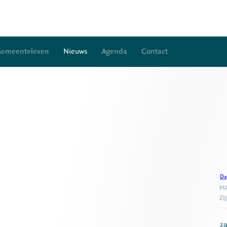
Gemeenteleven
Nieuws
Agenda
Contact
Da
MA
ZI
za