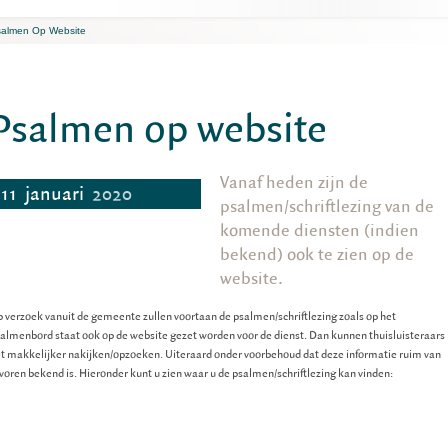
almen Op Website
Psalmen op website
Vanaf heden zijn de
11
januari
2020
psalmen/schriftlezing van de
komende diensten (indien
bekend) ook te zien op de
website.
 verzoek vanuit de gemeente zullen voortaan de psalmen/schriftlezing zoals op het
almenbord staat ook op de website gezet worden voor de dienst. Dan kunnen thuisluisteraars
t makkelijker nakijken/opzoeken. Uiteraard onder voorbehoud dat deze informatie ruim van
voren bekend is. Hieronder kunt u zien waar u de psalmen/schriftlezing kan vinden: