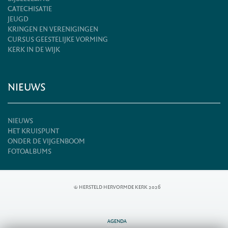
CATECHISATIE
JEUGD
KRINGEN EN VERENIGINGEN
CURSUS GEESTELIJKE VORMING
KERK IN DE WIJK
NIEUWS
NIEUWS
HET KRUISPUNT
ONDER DE VIJGENBOOM
FOTOALBUMS
© HERSTELD HERVORMDE KERK 2026
AGENDA