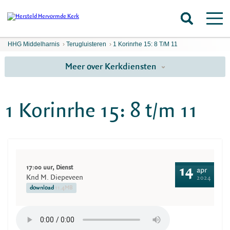
HHG Middelharnis
›
Terugluisteren
›
1 Korinrhe 15: 8 T/m 11
Meer over Kerkdiensten
1 Korinrhe 15: 8 t/m 11
17:00 uur, Dienst
14
apr
Knd M. Diepeveen
2024
download
11.4MB