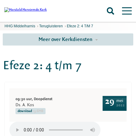
HHG Middelharnis
›
Terugluisteren
›
Efeze 2: 4 T/m 7
Meer over Kerkdiensten
Efeze 2: 4 t/m 7
09:30 uur, Doopdienst
29
mei
Ds. A. Kos
2022
download
13.6MB