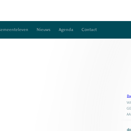
Gemeenteleven
Nieuws
Agenda
Contact
Da
WA
GE
A
do