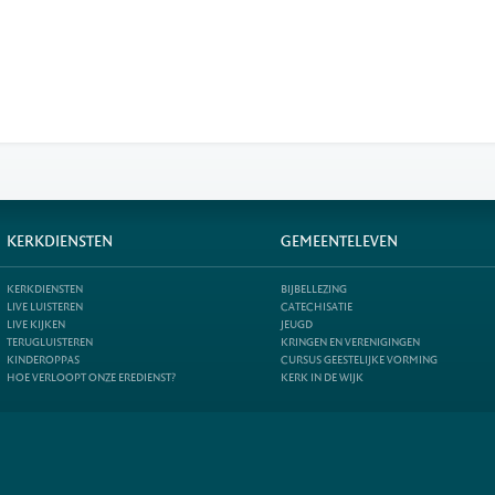
KERKDIENSTEN
GEMEENTELEVEN
KERKDIENSTEN
BIJBELLEZING
LIVE LUISTEREN
CATECHISATIE
LIVE KIJKEN
JEUGD
TERUGLUISTEREN
KRINGEN EN VERENIGINGEN
KINDEROPPAS
CURSUS GEESTELIJKE VORMING
HOE VERLOOPT ONZE EREDIENST?
KERK IN DE WIJK