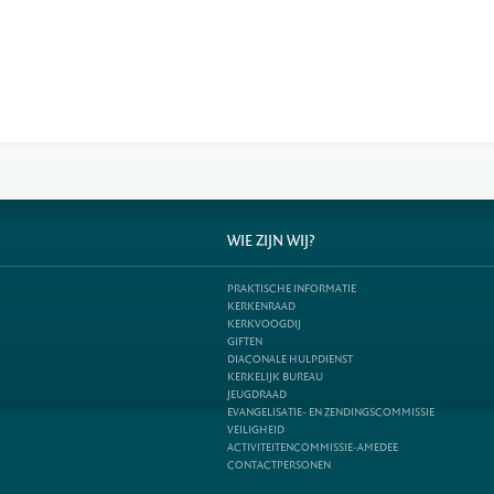
WIE ZIJN WIJ?
PRAKTISCHE INFORMATIE
KERKENRAAD
KERKVOOGDIJ
GIFTEN
DIACONALE HULPDIENST
KERKELIJK BUREAU
JEUGDRAAD
EVANGELISATIE- EN ZENDINGSCOMMISSIE
VEILIGHEID
ACTIVITEITENCOMMISSIE-AMEDEE
CONTACTPERSONEN