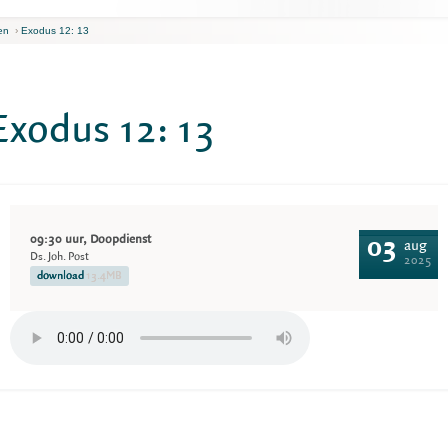
en
›
Exodus 12: 13
Exodus 12: 13
09:30 uur, Doopdienst
03
aug
Ds. Joh. Post
2025
download
13.4MB