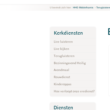
U bevindt zich hier:
HHG Middelharnis
›
Terugluister
Kerkdiensten
Live luisteren
Live kijken
Terugluisteren
Bezinningavond Heilig
Avondmaal
Rouwdienst
Kinderoppas
Hoe verloopt onze eredienst?
Diensten