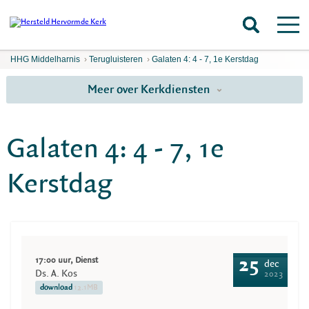
HHG Middelharnis
›
Terugluisteren
›
Galaten 4: 4 - 7, 1e Kerstdag
Meer over Kerkdiensten
Galaten 4: 4 - 7, 1e
Kerstdag
17:00 uur, Dienst
25
dec
Ds. A. Kos
2023
download
12.1MB