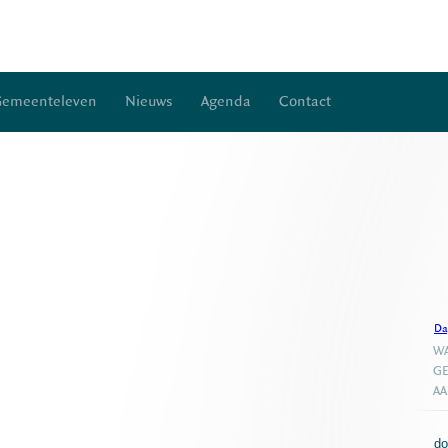
Gemeenteleven
Nieuws
Agenda
Contact
Da
WA
GE
A
do