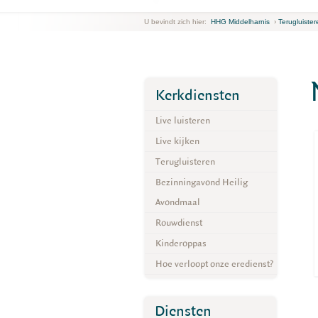
U bevindt zich hier:
HHG Middelharnis
›
Terugluister
Kerkdiensten
Live luisteren
Live kijken
Terugluisteren
Bezinningavond Heilig
Avondmaal
Rouwdienst
Kinderoppas
Hoe verloopt onze eredienst?
Diensten