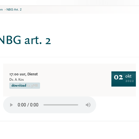
en
›
NBG Art. 2
NBG art. 2
17:00 uur, Dienst
02
okt
Ds. A. Kos
2022
download
12.3MB