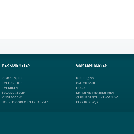
KERKDIENSTEN
GEMEENTELEVEN
KERKDIENSTEN
BIJBELLEZING
LIVE LUISTEREN
CATECHISATIE
LIVE KIJKEN
JEUGD
TERUGLUISTEREN
KRINGEN EN VERENIGINGEN
KINDEROPPAS
CURSUS GEESTELIJKE VORMING
HOE VERLOOPT ONZE EREDIENST?
KERK IN DE WIJK