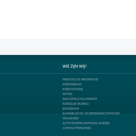
WIE ZIJN WIJ?
PRAKTISCHE INFORMATIE
KERKENRAAD
KERKVOOGDIJ
GIFTEN
DIACONALE HULPDIENST
KERKELIJK BUREAU
JEUGDRAAD
EVANGELISATIE- EN ZENDINGSCOMMISSIE
VEILIGHEID
ACTIVITEITENCOMMISSIE-AMEDEE
CONTACTPERSONEN