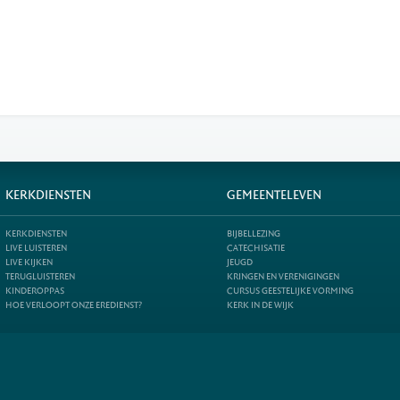
KERKDIENSTEN
GEMEENTELEVEN
KERKDIENSTEN
BIJBELLEZING
LIVE LUISTEREN
CATECHISATIE
LIVE KIJKEN
JEUGD
TERUGLUISTEREN
KRINGEN EN VERENIGINGEN
KINDEROPPAS
CURSUS GEESTELIJKE VORMING
HOE VERLOOPT ONZE EREDIENST?
KERK IN DE WIJK