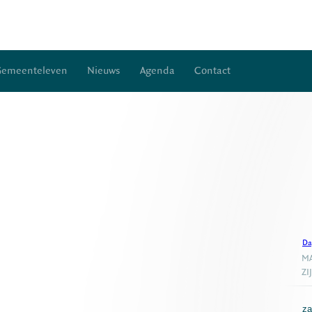
Gemeenteleven
Nieuws
Agenda
Contact
Da
MA
ZI
za