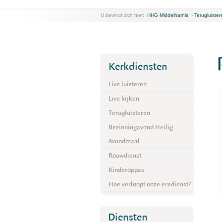
U bevindt zich hier:
HHG Middelharnis
›
Terugluister
Kerkdiensten
Live luisteren
Live kijken
Terugluisteren
Bezinningavond Heilig
Avondmaal
Rouwdienst
Kinderoppas
Hoe verloopt onze eredienst?
Diensten