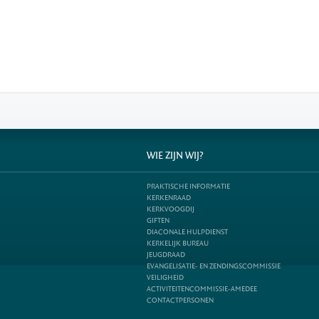
WIE ZIJN WIJ?
PRAKTISCHE INFORMATIE
KERKENRAAD
KERKVOOGDIJ
GIFTEN
DIACONALE HULPDIENST
KERKELIJK BUREAU
JEUGDRAAD
EVANGELISATIE- EN ZENDINGSCOMMISSIE
VEILIGHEID
ACTIVITEITENCOMMISSIE-AMEDEE
CONTACTPERSONEN