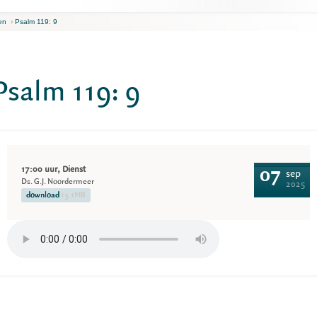
en
›
Psalm 119: 9
Psalm 119: 9
17:00 uur, Dienst
07
sep
Ds. G.J. Noordermeer
2025
download
13.1MB