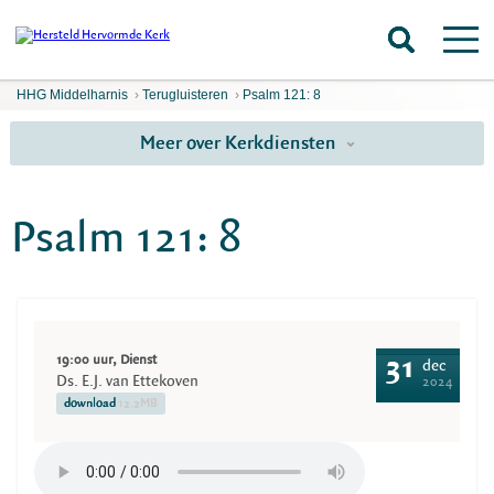
HHG Middelharnis
›
Terugluisteren
›
Psalm 121: 8
Meer over Kerkdiensten
Psalm 121: 8
19:00 uur, Dienst
31
dec
Ds. E.J. van Ettekoven
2024
download
12.2MB