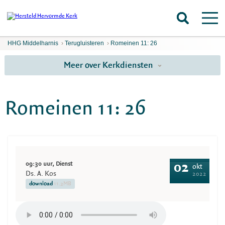
HHG Middelharnis
›
Terugluisteren
›
Romeinen 11: 26
Meer over Kerkdiensten
Romeinen 11: 26
09:30 uur, Dienst
02
okt
Ds. A. Kos
2022
download
11.2MB