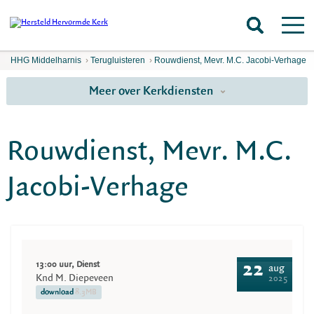
HHG Middelharnis
›
Terugluisteren
›
Rouwdienst, Mevr. M.C. Jacobi-Verhage
Meer over Kerkdiensten
Rouwdienst, Mevr. M.C.
Jacobi-Verhage
13:00 uur, Dienst
22
aug
Knd M. Diepeveen
2025
download
8.3MB