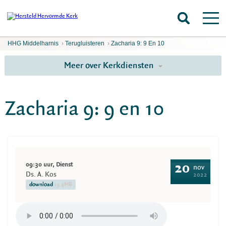
HHG Middelharnis
›
Terugluisteren
›
Zacharia 9: 9 En 10
Meer over Kerkdiensten
Zacharia 9: 9 en 10
09:30 uur, Dienst
20
nov
Ds. A. Kos
2022
download
13.4MB