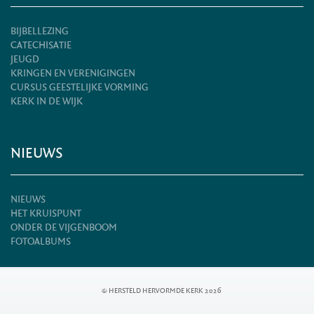
BIJBELLEZING
CATECHISATIE
JEUGD
KRINGEN EN VERENIGINGEN
CURSUS GEESTELIJKE VORMING
KERK IN DE WIJK
NIEUWS
NIEUWS
HET KRUISPUNT
ONDER DE VIJGENBOOM
FOTOALBUMS
© HERSTELD HERVORMDE KERK 2026