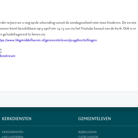
rder wijzen we u nog op de uitzending vanuit de zondagsschool voor onze kinderen. De eerste
name komt beschikbaar op 5 april om 14.15 uur via het Youtube kanaal van de kerk. Ook is er
n geluidsfragment te horen via
tps://www.hhgmiddelharnis.nl/gemeenteleven/jeugd/vertellingen
KERKDIENSTEN
GEMEENTELEVEN
KERKDIENSTEN
BIJBELLEZING
LIVE LUISTEREN
CATECHISATIE