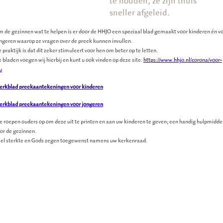
te houden, ze zijn thuis
sneller afgeleid.
 de gezinnen wat te helpen is er door de HHJO een speciaal blad gemaakt voor kinderen én v
ngeren waarop ze vragen over de preek kunnen invullen.
 praktijk is dat dit zeker stimuleert voor hen om beter op te letten.
 bladen voegen wij hierbij en kunt u ook vinden op deze site:
https://www.hhjo.nl/corona/voor-
u
rkblad preekaantekeningen voor kinderen
rkblad preekaantekeningen voor jongeren
 roepen ouders op om deze uit te printen en aan uw kinderen te geven; een handig hulpmidde
or de gezinnen.
el sterkte en Gods zegen toegewenst namens uw kerkenraad.