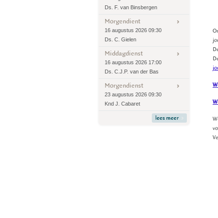
Ds. F. van Binsbergen
Morgendient
16 augustus 2026 09:30
Om
Ds. C. Gielen
jo
De
Middagdienst
De
16 augustus 2026 17:00
jo
Ds. C.J.P. van der Bas
Morgendienst
We
23 augustus 2026 09:30
We
Knd J. Cabaret
lees meer
We
vo
Ve