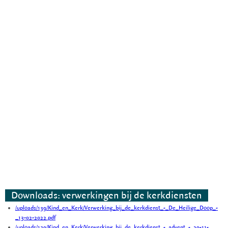
Downloads: verwerkingen bij de kerkdiensten
/uploads/139/Kind_en_Kerk/Verwerking_bij_de_kerkdienst_-_De_Heilige_Doop_-
_13-02-2022.pdf
/uploads/139/Kind_en_Kerk/Verwerking_bij_de_kerkdienst_-_advent_-_29-11-