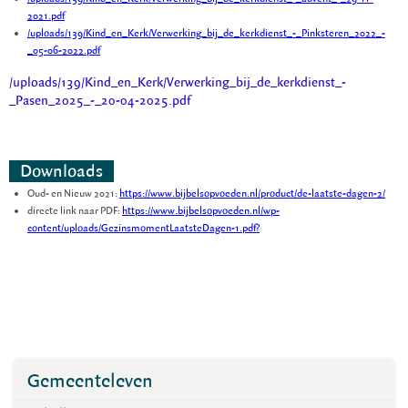
2021.pdf
/uploads/139/Kind_en_Kerk/Verwerking_bij_de_kerkdienst_-_Pinksteren_2022_-
_05-06-2022.pdf
/uploads/139/Kind_en_Kerk/Verwerking_bij_de_kerkdienst_-
_Pasen_2025_-_20-04-2025.pdf
Downloads
Oud- en Nieuw 2021:
https://www.bijbelsopvoeden.nl/product/de-laatste-dagen-2/
directe link naar PDF:
https://www.bijbelsopvoeden.nl/wp-
content/uploads/GezinsmomentLaatsteDagen-1.pdf?
Gemeenteleven