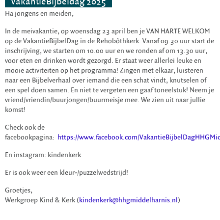
VakantieBijbeldag 2025
Ha jongens en meiden,
In de meivakantie, op woensdag 23 april ben je VAN HARTE WELKOM
op de VakantieBijbelDag in de Rehobôthkerk. Vanaf 09.30 uur start de
inschrijving, we starten om 10.00 uur en we ronden af om 13.30 uur,
voor eten en drinken wordt gezorgd. Er staat weer allerlei leuke en
mooie activiteiten op het programma! Zingen met elkaar, luisteren
naar een Bijbelverhaal over iemand die een schat vindt, knutselen of
een spel doen samen. En niet te vergeten een gaaf toneelstuk! Neem je
vriend/vriendin/buurjongen/buurmeisje mee. We zien uit naar jullie
komst!
Check ook de
facebookpagina:
https://www.facebook.com/VakantieBijbelDagHHGMid
En instagram: kindenkerk
Er is ook weer een kleur-/puzzelwedstrijd!
Groetjes,
Werkgroep Kind & Kerk (
kindenkerk@hhgmiddelharnis.nl
)