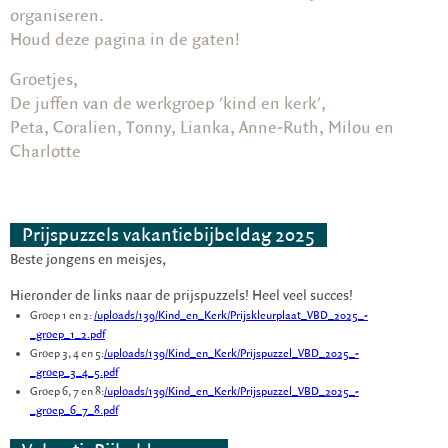
organiseren.
Houd deze pagina in de gaten!
Groetjes,
De juffen van de werkgroep 'kind en kerk',
Peta, Coralien, Tonny, Lianka, Anne-Ruth, Milou en
Charlotte
Prijspuzzels vakantiebijbeldag 2025
Beste jongens en meisjes,
Hieronder de links naar de prijspuzzels! Heel veel succes!
Groep 1 en 2:
/uploads/139/Kind_en_Kerk/Prijskleurplaat_VBD_2025_-
_groep_1_2.pdf
Groep 3, 4 en 5:
/uploads/139/Kind_en_Kerk/Prijspuzzel_VBD_2025_-
_groep_3_4_5.pdf
Groep 6, 7 en 8:
/uploads/139/Kind_en_Kerk/Prijspuzzel_VBD_2025_-
_groep_6_7_8.pdf