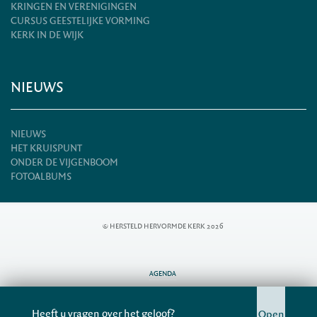
KRINGEN EN VERENIGINGEN
CURSUS GEESTELIJKE VORMING
KERK IN DE WIJK
NIEUWS
NIEUWS
HET KRUISPUNT
ONDER DE VIJGENBOOM
FOTOALBUMS
© HERSTELD HERVORMDE KERK 2026
AGENDA
CONTACT
ZOEKEN
Heeft u vragen over het geloof?
Open